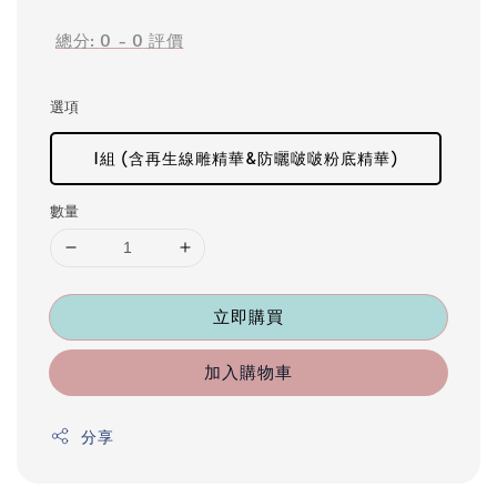
總分:
0
-
0
評價
選項
1組 (含再生線雕精華&防曬啵啵粉底精華)
數量
立即購買
加入購物車
分享