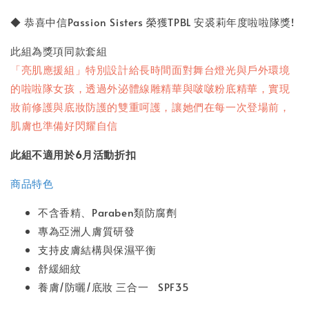
◆ 恭喜中信Passion Sisters 榮獲TPBL 安裘莉年度啦啦隊獎!
此組為獎項同款套組
「亮肌應援組」特別設計給長時間面對舞台燈光與戶外環境
的啦啦隊女孩，透過外泌體線雕精華與啵啵粉底精華，實現
妝前修護與底妝防護的雙重呵護，讓她們在每一次登場前，
肌膚也準備好閃耀自信
此組不適用於6月活動折扣
商品特色
不含香精、Paraben類防腐劑
專為亞洲人膚質研發
支持皮膚結構與保濕平衡
舒緩細紋
養膚/防曬/底妝 三合一 SPF35