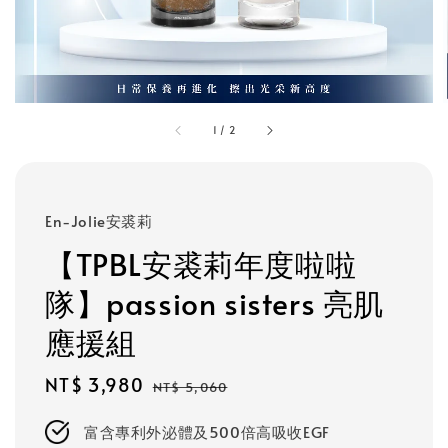
1
/
2
En-Jolie安裘莉
【TPBL安裘莉年度啦啦
隊】passion sisters 亮肌
應援組
Sale
NT$ 3,980
Regular
NT$ 5,060
price
price
富含專利外泌體及500倍高吸收EGF